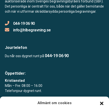
auktoriserade inom Sveriges begravningsbyråers förbund (SBF).
Det personliga är centralt för oss, både när det gäller bemötande
och när vi utformar skräddarsydda personliga begravningar.
044-19 06 90
info@hlbegravning.se
Jourtelefon
044-19 06 90
Du når oss dygnet runt på
Öppettider:
Kristianstad
Mån – Fre: 08.00 – 16.00
Telefonjour dygnet runt.
Åhus
Allmänt om cookies
Efter överenskommelse