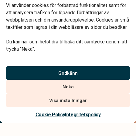
Telefonjour dygnet runt.
Vi använder cookies för förbättrad funktionalitet samt för
att analysera trafiken för löpande förbättringar av
webbplatsen och din användarupplevelse. Cookies är små
textfiler som lagras i din webbläsare av sidor du besöker.
Du kan när som helst dra tillbaka ditt samtycke genom att
Vårt systerbolag Verahill hjälper dig med familjejuridiken –
trycka “Neka”.
genom hela livet.
Varmt välkommen.
Godkänn
Vi är auktoriserade av Sveriges Begravningsbyråers Förbund och
Neka
har högt ställda krav på utbildning, kvalitet, miljö och arbetsmiljö.
Visa inställningar
Kontakta oss
Cookie Policy
Integritetspolicy