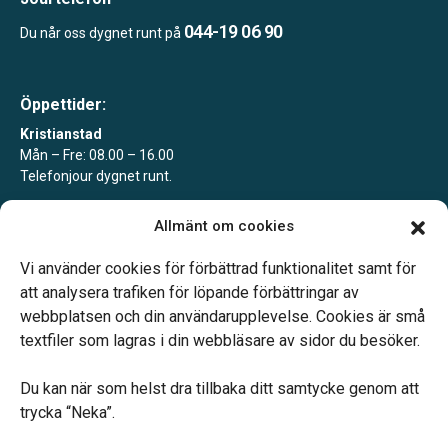
044-19 06 90
Du når oss dygnet runt på
Öppettider:
Kristianstad
Mån – Fre: 08.00 – 16.00
Telefonjour dygnet runt.
Åhus
Allmänt om cookies
Efter överenskommelse
Telefonjour dygnet runt.
Vi använder cookies för förbättrad funktionalitet samt för
att analysera trafiken för löpande förbättringar av
webbplatsen och din användarupplevelse. Cookies är små
textfiler som lagras i din webbläsare av sidor du besöker.
Du kan när som helst dra tillbaka ditt samtycke genom att
Vårt systerbolag Verahill hjälper dig med familjejuridiken –
trycka “Neka”.
genom hela livet.