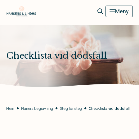
Hanséns & Lindhs Begravningsbyrå
Meny
Checklista vid dödsfall
Hem
Planera begravning
Steg för steg
Checklista vid dödsfall