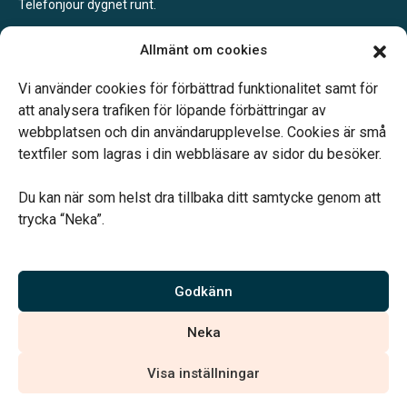
Telefonjour dygnet runt.
Åhus
Allmänt om cookies
Efter överenskommelse
Telefonjour dygnet runt.
Vi använder cookies för förbättrad funktionalitet samt för
att analysera trafiken för löpande förbättringar av
webbplatsen och din användarupplevelse. Cookies är små
textfiler som lagras i din webbläsare av sidor du besöker.
Du kan när som helst dra tillbaka ditt samtycke genom att
Vårt systerbolag Verahill hjälper dig med familjejuridiken –
trycka “Neka”.
genom hela livet.
Varmt välkommen.
Godkänn
Vi är auktoriserade av Sveriges Begravningsbyråers Förbund och
Neka
har högt ställda krav på utbildning, kvalitet, miljö och arbetsmiljö.
Visa inställningar