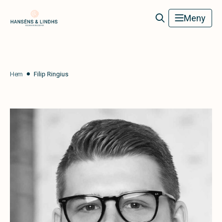
Hanséns & Lindhs Begravningsbyrå
Meny
Hem
Filip Ringius