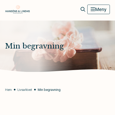
Hanséns & Lindhs Begravningsbyrå
Meny
Min begravning
Hem
Livsarkivet
Min begravning