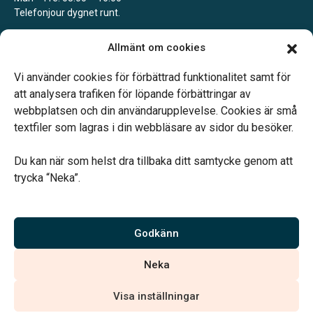
Telefonjour dygnet runt.
Åhus
Allmänt om cookies
Efter överenskommelse
Telefonjour dygnet runt.
Vi använder cookies för förbättrad funktionalitet samt för
att analysera trafiken för löpande förbättringar av
webbplatsen och din användarupplevelse. Cookies är små
textfiler som lagras i din webbläsare av sidor du besöker.
Du kan när som helst dra tillbaka ditt samtycke genom att
Vårt systerbolag Verahill hjälper dig med familjejuridiken –
trycka “Neka”.
genom hela livet.
Varmt välkommen.
Godkänn
Vi är auktoriserade av Sveriges Begravningsbyråers Förbund och
Neka
har högt ställda krav på utbildning, kvalitet, miljö och arbetsmiljö.
Visa inställningar